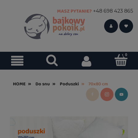
MASZ PYTANIE?
+48 698 423 865
»
»
»
HOME
Do snu
Poduszki
70x80 cm