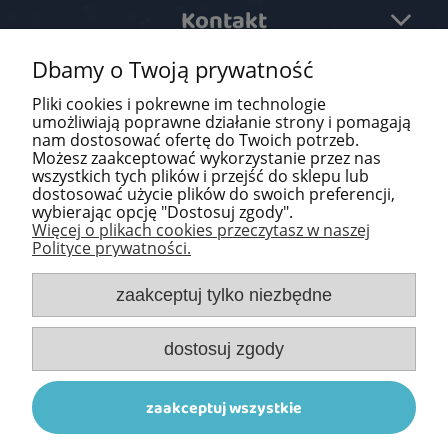
Kontakt
Dbamy o Twoją prywatność
Pomoc
Pliki cookies i pokrewne im technologie
O firmie
umożliwiają poprawne działanie strony i pomagają
nam dostosować ofertę do Twoich potrzeb.
Możesz zaakceptować wykorzystanie przez nas
Newsletter
wszystkich tych plików i przejść do sklepu lub
dostosować użycie plików do swoich preferencji,
wybierając opcję "Dostosuj zgody".
Więcej o plikach cookies przeczytasz w naszej
Polityce prywatności.
zaakceptuj tylko niezbędne
dostosuj zgody
zaakceptuj wszystkie
© Copyrights, 2023 www.bajkowypokoik.pl, Projekt
INTLE