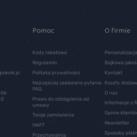
Pomoc
O firmie
Kody rabatowe
Personalizacj
Regulamin
Bajkowa jakoś
okoik.pl
Polityka prywatności
Kontakt
Najczęściej zadawane pytania
Koszty dosta
FAQ
 06
O nas
43
Prawo do odstąpienia od
Informacje o f
umowy
Opinie klient
Twoje zamówienia
Newsletter
HAFT
Sposoby płatn
Przechowalnia