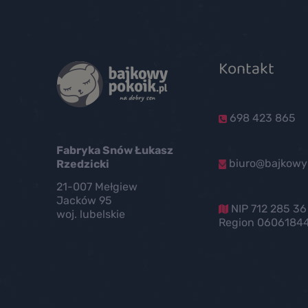
Kontakt
698 423 865
Fabryka Snów Łukasz
biuro@bajkowyp
Rzedzicki
21-007 Mełgiew
Jacków 95
NIP 712 285 36
woj. lubelskie
Region 0606184