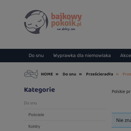
Do snu
Wyprawka dla niemowlaka
Akce
»
»
»
HOME
Do snu
Prześcieradła
Prz
Kategorie
Polskie p
Do snu
Pościele
Nie zn
Kołdry