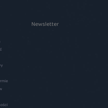
Newsletter
a
ć
wy
irmie
ów
ości