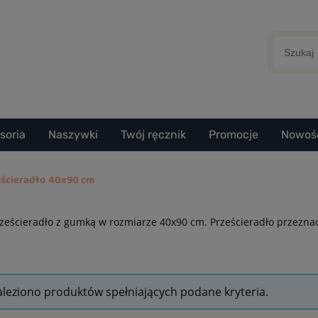
soria
Naszywki
Twój ręcznik
Promocje
Nowoś
eścieradło 40x90 cm
rześcieradło z gumką w rozmiarze 40x90 cm. Prześcieradło przeznac
aleziono produktów spełniających podane kryteria.