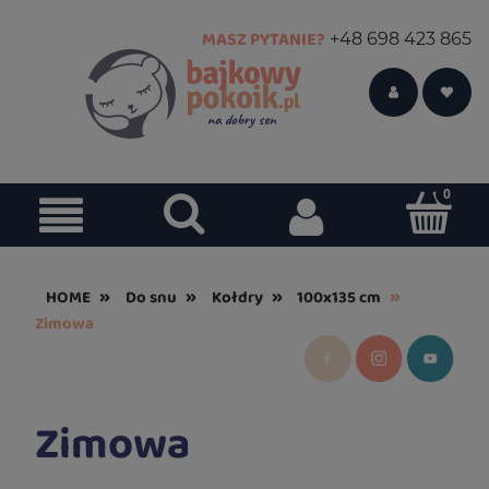
MASZ PYTANIE?
+48 698 423 865
»
»
»
»
HOME
Do snu
Kołdry
100x135 cm
Zimowa
Zimowa