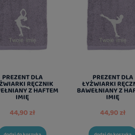
PREZENT DLA
PREZENT DLA
ŻWIARKI RĘCZNIK
ŁYŻWIARKI RĘCZ
EŁNIANY Z HAFTEM
BAWEŁNIANY Z HA
IMIĘ
IMIĘ
44,90 zł
44,90 zł
dodaj do koszyka
dodaj do koszyka