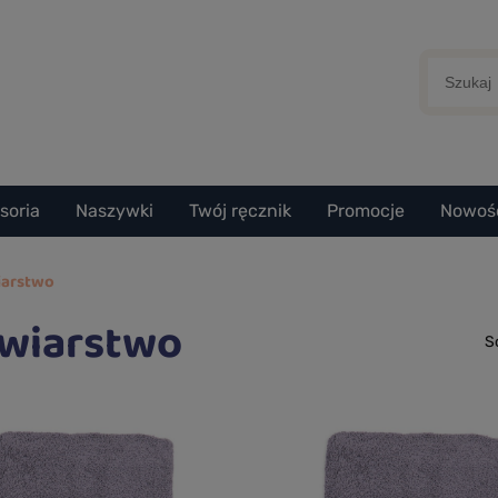
soria
Naszywki
Twój ręcznik
Promocje
Nowoś
iarstwo
wiarstwo
S