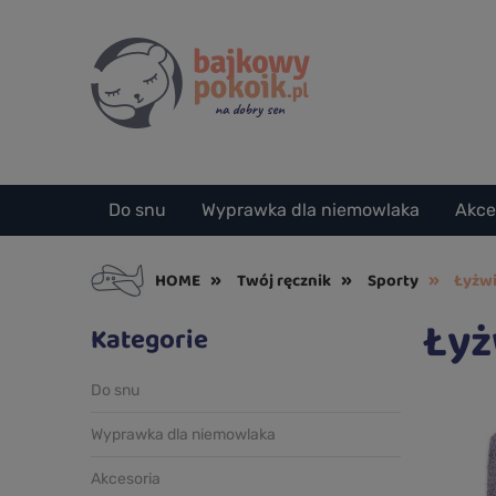
Do snu
Wyprawka dla niemowlaka
Akce
»
»
»
HOME
Twój ręcznik
Sporty
Łyżw
Łyż
Kategorie
Do snu
Wyprawka dla niemowlaka
Akcesoria