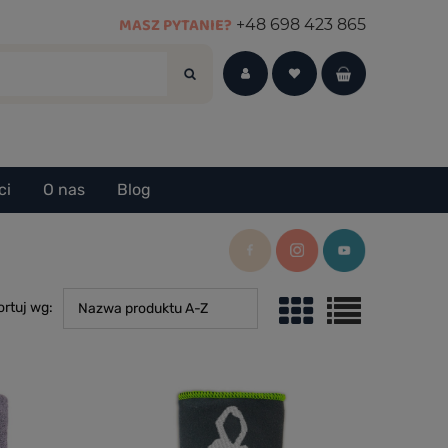
MASZ PYTANIE?
+48 698 423 865
ci
O nas
Blog
ortuj wg:
Nazwa produktu A-Z