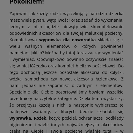
Pokoikiem!
Zapewne jak każdy rodzic wyczekujący narodzin dziecka
masz wiele pytań, wątpliwości oraz zadań do wykonania.
Jednym z nich będzie niewątpliwie skompletowanie
odpowiednich akcesoriów dla swojej malutkiej pociechy.
Kompleksowa
wyprawka dla noworodka
składa się z
wielu ważnych elementów, o których powinieneś
pamiętać. Jakich? Można by tutaj teraz zacząć wymieniać
i wymieniać. Obowiązkowo powinno oczywiście znaleźć
się w niej łóżeczko oraz komplet bielizny pościelowej. Do
tego dochodzą jeszcze pozostałe akcesoria do kołyski,
wózka, samochodu czy nawet akcesoria łazienkowe. Z
nami jednak nie zapomnisz o żadnym z elementów.
Specjalnie dla Ciebie posortowaliśmy bowiem wszelkie
przedmioty na czytelne kategorie. Dzięki temu wystarczy,
że przejrzysz każdą z nich, a następnie wybierzesz te
najlepsze warianty, z których będzie składała się
wyprawka. Rożek
, kocyk, pościel, ochraniacze, podkłady
higieniczne i wiele innych najważniejszych akcesoriów
czeka na Ciebie i Twoją pociechę właśnie tutaj – w