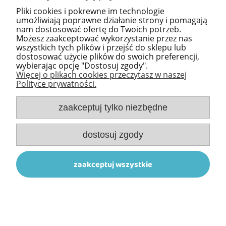
Pliki cookies i pokrewne im technologie
umożliwiają poprawne działanie strony i pomagają
nam dostosować ofertę do Twoich potrzeb.
Możesz zaakceptować wykorzystanie przez nas
wszystkich tych plików i przejść do sklepu lub
dostosować użycie plików do swoich preferencji,
wybierając opcję "Dostosuj zgody".
Więcej o plikach cookies przeczytasz w naszej
ROŻEK Z KAPTURKIEM SOFT
Polityce prywatności.
NIEBIESKI 80X75 CM
zaakceptuj tylko niezbędne
dostosuj zgody
60,99 zł
zaakceptuj wszystkie
dodaj do koszyka
«
1
2
3
4
5
6
»