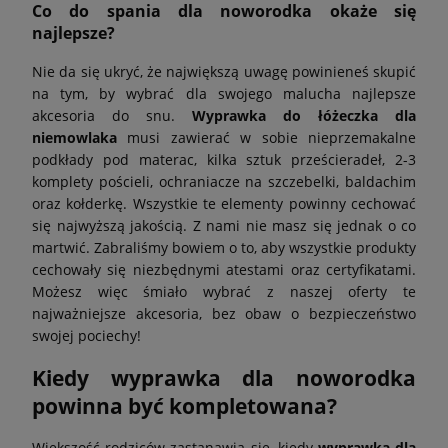
Co do spania dla noworodka okaże się
najlepsze?
Nie da się ukryć, że największą uwagę powinieneś skupić
na tym, by wybrać dla swojego malucha najlepsze
akcesoria do snu.
Wyprawka do łóżeczka dla
niemowlaka
musi zawierać w sobie nieprzemakalne
podkłady pod materac, kilka sztuk prześcieradeł, 2-3
komplety pościeli, ochraniacze na szczebelki, baldachim
oraz kołderkę. Wszystkie te elementy powinny cechować
się najwyższą jakością. Z nami nie masz się jednak o co
martwić. Zabraliśmy bowiem o to, aby wszystkie produkty
cechowały się niezbędnymi atestami oraz certyfikatami.
Możesz więc śmiało wybrać z naszej oferty te
najważniejsze akcesoria, bez obaw o bezpieczeństwo
swojej pociechy!
Kiedy wyprawka dla noworodka
powinna być kompletowana?
Większość rodziców zastanawia się, kiedy
wyprawka dla