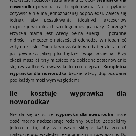
noworodka
powinna być kompletowana. Na to pytanie
oczywiście nie ma jednoznacznej odpowiedzi. Zaleca się
jednak, aby poszukiwania idealnych akcesoriów
rozpocząć w okolicach szóstego miesiąca ciąży. Dlaczego?
Przyszła mama jest wtedy pełna energii – poranne
mdłości i zmęczenie najczęściej odchodzą w niepamięć
w tym okresie. Dodatkowo właśnie wtedy będziesz mieć
już pewność, jakiej płci będzie Twoja pociecha. Przy
okazji masz aż trzy miesiące na dokładne zastanowienie
się, czy zadbałeś o wszystko to, co najlepsze!
Kompletna
wyprawka dla noworodka
będzie wtedy dopracowana
pod każdym możliwym względem!
Ile kosztuje wyprawka dla
noworodka?
Nie da się ukryć, że
wyprawka dla noworodka
może
dość mocno nadszarpnąć rodzinny budżet. Zadbaliśmy
jednak o to, aby w naszym sklepie każdy znalazł
najlepsze pod względem ekonomicznym rozwiązanie. Do