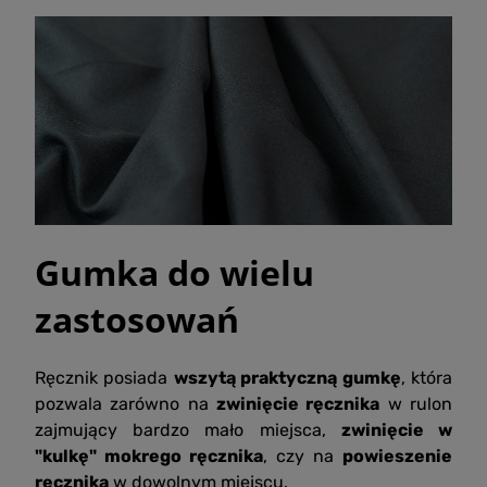
Gumka do wielu
zastosowań
Ręcznik posiada
wszytą praktyczną gumkę
, która
pozwala zarówno na
zwinięcie ręcznika
w rulon
zajmujący bardzo mało miejsca,
zwinięcie w
"kulkę" mokrego ręcznika
, czy na
powieszenie
ręcznika
w dowolnym miejscu.